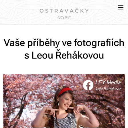
O S T R A V A Č K Y
S O B Ě
Vaše příběhy ve fotografiích
s Leou Řehákovou