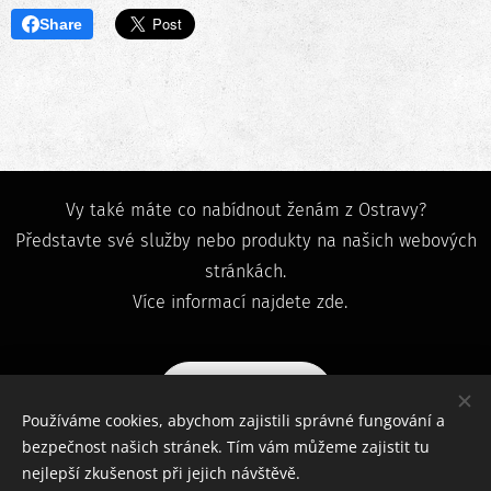
Share
Vy také máte co nabídnout ženám z Ostravy?
Představte své služby nebo produkty na našich webových
stránkách.
Více informací najdete zde.
Zjistit více
Používáme cookies, abychom zajistili správné fungování a
bezpečnost našich stránek. Tím vám můžeme zajistit tu
ostravacky@post.cz
IČO 24721841
nejlepší zkušenost při jejich návštěvě.