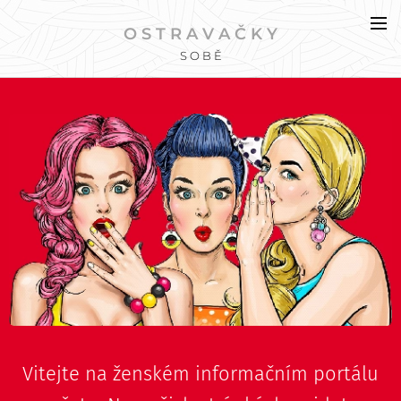
O S T R A V A Č K Y
S O B Ě
Vitejte na ženském informačním portálu