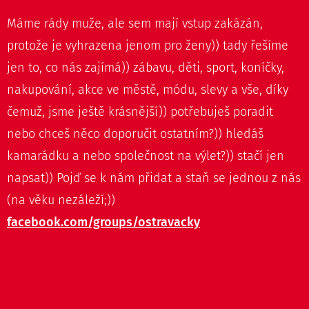
námahy.
krásná
potřebné
Máme rády muže, ale sem mají vstup zakázán,
vzpomínka.
sebevědomí.
protože je vyhrazena jenom pro ženy)) tady řešíme
jen to, co nás zajímá)) zábavu, děti, sport, koníčky,
nakupování, akce ve městě, módu, slevy a vše, díky
čemuž, jsme ještě krásnější)) potřebuješ poradit
nebo chceš něco doporučit ostatním?)) hledáš
kamarádku a nebo společnost na výlet?)) stačí jen
napsat)) Pojď se k nám přidat a staň se jednou z nás
(na věku nezáleží;))
facebook.com/groups/
ostravacky