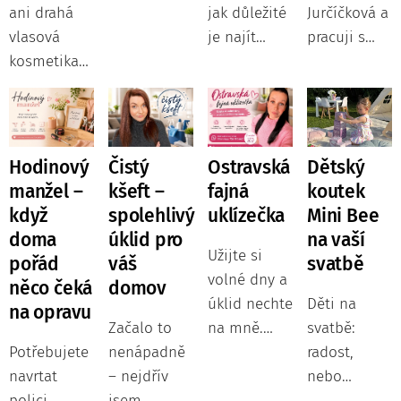
ani drahá
že se
jak důležité
Jurčíčková a
vlasová
jednou
je najít
pracuji s
kosmetika
projde po
prostředí,
lidmi, kteří
nefunguje?
přehlídkovém
kde se dítě
chtějí věci
Každý den
mole? Letní
cítí
vidět jasněji
se ve své
škola
bezpečně,
a přestat se
kadeřnické
modelingu
spokojeně a
motat v
Hodinový
Čistý
Ostravská
Dětský
praxi
v Ostravě jí
může být
kruhu stále
manžel –
kšeft –
fajná
koutek
setkávám se
nabídne
samo
stejných
když
spolehlivý
uklízečka
Mini Bee
ženami,
jedinečnou
sebou.
situací a
doma
úklid pro
na vaší
které
příležitost
Právě proto
problémů.
Užijte si
pořád
váš
svatbě
investují
vyzkoušet si
vznikla
volné dny a
něco čeká
domov
nemalé
svět
Little Kids
úklid nechte
Děti na
na opravu
peníze do
modelingu
Village –
Začalo to
na mně.
svatbě:
vlasové
pod
anglická
Potřebujete
nenápadně
Nabízím
radost,
kosmetiky, a
vedením
dětská
navrtat
– nejdřív
pravidelný i
nebo
přesto
zkušené
skupina
polici,
jsem
jednorázový
starost?