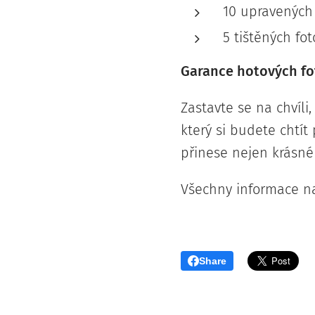
10 upravených 
5 tištěných fot
Garance hotových fo
Zastavte se na chvíli
který si budete chtí
přinese nejen krásné 
Všechny informace n
Share