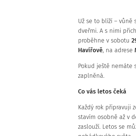
Už se to blíží – vůně 
dveřmi. A s nimi přic
proběhne v sobotu
2
Havířově
, na adrese
Pokud ještě nemáte sv
zaplněná.
Co vás letos čeká
Každý rok připravuji 
stavím osobně až v de
zaslouží. Letos se mů