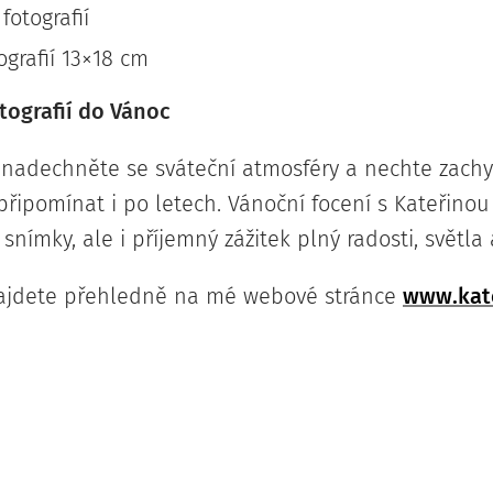
fotografií
ografií 13×18 cm
tografií do Vánoc
, nadechněte se sváteční atmosféry a nechte zachy
t připomínat i po letech. Vánoční focení s Kateři
snímky, ale i příjemný zážitek plný radosti, světla
ajdete přehledně na mé webové stránce
www.kat