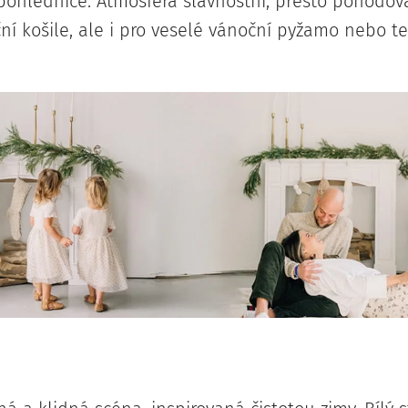
pohlednice. Atmosféra slavnostní, přesto pohodová
ční košile, ale i pro veselé vánoční pyžamo nebo t