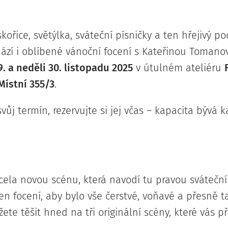
skořice, světýlka, sváteční písničky a ten hřejivý po
hází i oblíbené vánoční focení s Kateřinou Tomanov
9. a neděli 30. listopadu 2025
v útulném ateliéru
Místní 355/3
.
ůj termín, rezervujte si jej včas – kapacita bývá k
zcela novou scénu, která navodí tu pravou svátečn
n focení, aby bylo vše čerstvé, voňavé a přesně ta
žete těšit hned na tři originální scény, které vás 