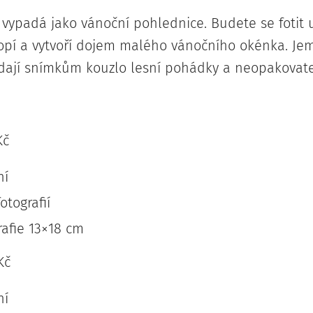
 vypadá jako vánoční pohlednice. Budete se fotit 
lopí a vytvoří dojem malého vánočního okénka. Je
odají snímkům kouzlo lesní pohádky a neopakovat
Kč
ní
otografií
rafie 13×18 cm
Kč
ní