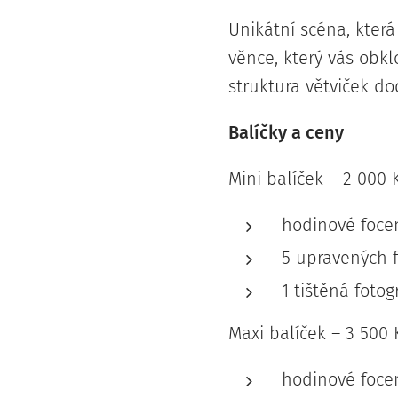
Unikátní scéna, která
věnce, který vás obk
struktura větviček d
Balíčky a ceny
Mini balíček – 2 000 
hodinové foce
5 upravených f
1 tištěná fotog
Maxi balíček – 3 500 
hodinové foce