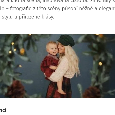
ná a klidná scéna, inspirovaná čistotou zimy. Bílý s
lo – fotografie z této scény působí něžně a elega
stylu a přirozené krásy.
nci