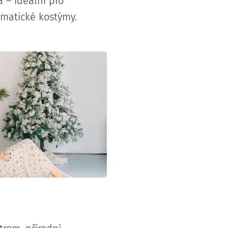
 – ideální pro
ematické kostýmy.