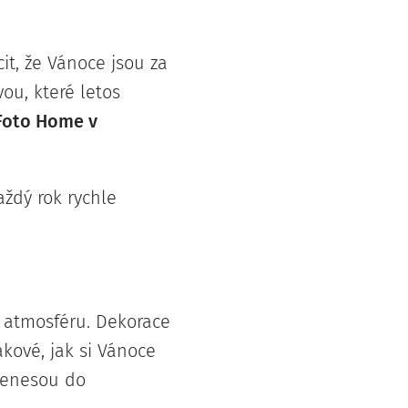
cit, že Vánoce jsou za
ou, které letos
Foto Home v
aždý rok rychle
í atmosféru. Dekorace
kové, jak si Vánoce
přenesou do