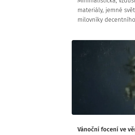
Minimalistická, vzduš
materiály, jemné svět
milovníky decentního 
Vánoční focení ve vě