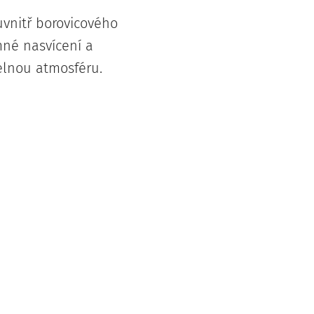
uvnitř borovicového
mné nasvícení a
elnou atmosféru.