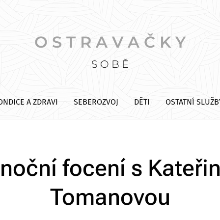
O S T R A V A Č K Y
S O B Ě
ONDICE A ZDRAVI
SEBEROZVOJ
DĚTI
OSTATNÍ SLUŽB
noční focení s Kateři
Tomanovou