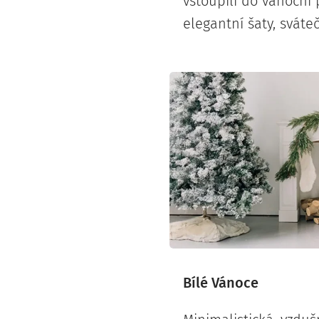
vstoupili do vánoční 
elegantní šaty, sváte
Bílé Vánoce