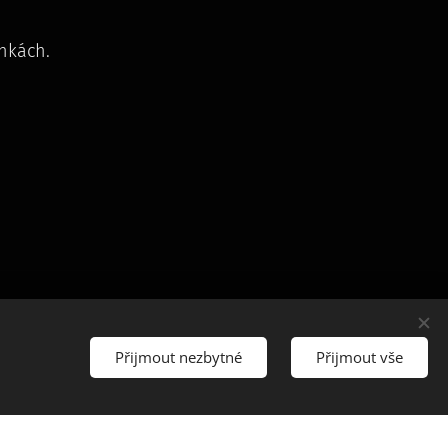
nkách.
Přijmout nezbytné
Přijmout vše