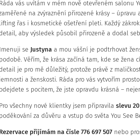
Ráda vás uvítám v mém nově otevřeném salonu Yo
zaměřené na zvýraznění přirozené krásy – úpravu a
lifting řas i kosmetické ošetření pleti. Každý zákr
detail, aby výsledek působil přirozeně a dodal se
Jmenuji se
Justyna
a mou vášní je podtrhovat žensk
podobě. Věřím, že krása začíná tam, kde se žena c
detail je pro mě důležitý, protože právě z maličkos
jemnosti a ženskosti. Ráda pro vás vytvořím prostor
odejdete s pocitem, že jste opravdu krásná – nejen
Pro všechny nové klientky jsem připravila
slevu 2
poděkování za důvěru a vstup do světa You See B
Rezervace přijímám na čísle 776 697 507
nebo pros