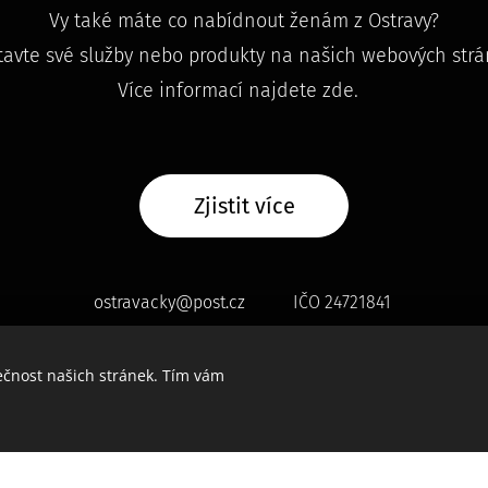
Vy také máte co nabídnout ženám z Ostravy?
tavte své služby nebo produkty na našich webových strá
Více informací najdete zde.
Zjistit více
ostravacky@post.cz
IČO 24721841
ečnost našich stránek. Tím vám
Vytvořeno službou
Webnode
Cookies