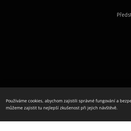
Předs
Používáme cookies, abychom zajistili správné fungování a bezp
můžeme zajistit tu nejlepší zkušenost při jejich návštěvě.
Vytvořte si webové stránky zdarma!