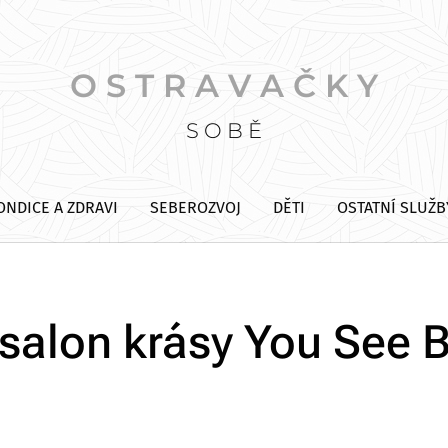
O S T R A V A Č K Y
S O B Ě
ONDICE A ZDRAVI
SEBEROZVOJ
DĚTI
OSTATNÍ SLUŽB
salon krásy You See 