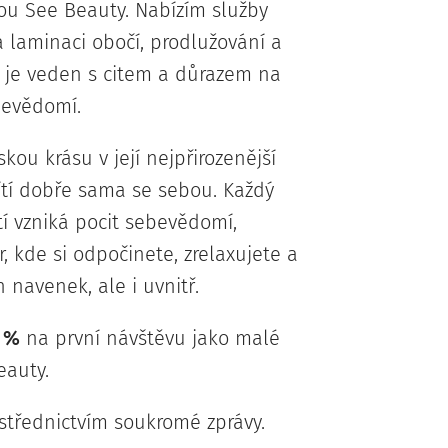
u See Beauty. Nabízím služby
 laminaci obočí, prodlužování a
ok je veden s citem a důrazem na
bevědomí.
ou krásu v její nejpřirozenější
ítí dobře sama se sebou. Každý
tí vzniká pocit sebevědomí,
, kde si odpočinete, zrelaxujete a
 navenek, ale i uvnitř.
0 %
na první návštěvu jako malé
eauty.
třednictvím soukromé zprávy.