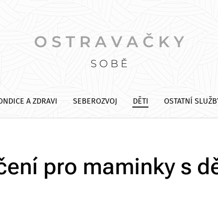
O S T R A V A Č K Y
S O B Ě
ONDICE A ZDRAVI
SEBEROZVOJ
DĚTI
OSTATNÍ SLUŽB
čení pro maminky s d