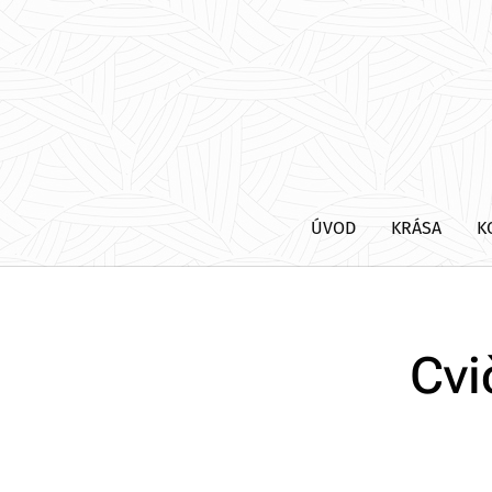
ÚVOD
KRÁSA
K
Cvi