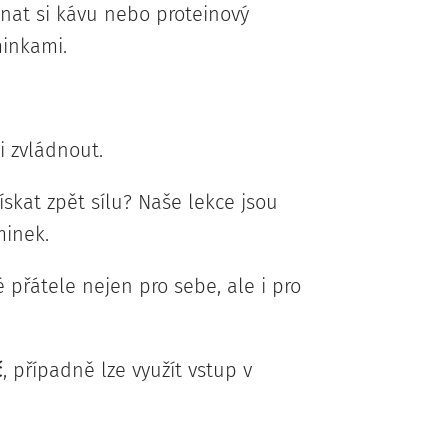
tnat si kávu nebo proteinový
minkami.
i zvládnout.
získat zpět sílu? Naše lekce jsou
inek.
 přátele nejen pro sebe, ale i pro
č
, případně lze využít vstup v