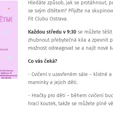
Hledáte způsob, jak se protáhnout, pos
se svým dítětem? Přijďte na skupino
Fit Clubu Ostrava.
Každou středu v 9:30
se můžete těšit
zhubnout přebytečná kila a zpevnit 
možnost odreagovat se a najít nové 
Co vás čeká?
- Cvičení v uzavřeném sále – klidné a
maminky a jejich děti.
- Hračky pro děti – během cvičení bud
hrací koutek, takže se můžete plně v